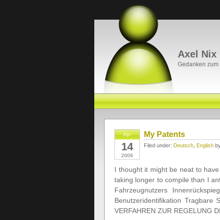
Axel Nix
Gedanken zum P
My Patents
Apr
14
Filed under:
Deutsch
,
English
by
2006
I thought it might be neat to hav
taking longer to compile than I an
Fahrzeugnutzers Innenrückspieg
Benutzeridentifikation Tragbare
VERFAHREN ZUR REGELUNG DE