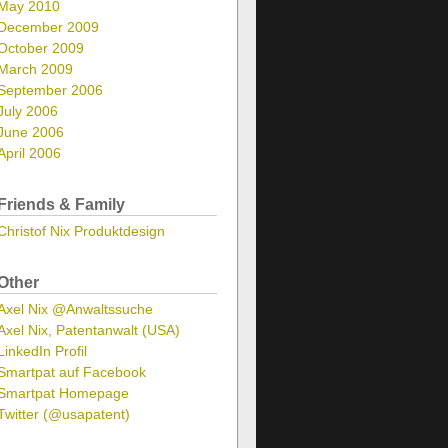
May 2010
December 2009
October 2009
March 2009
September 2006
July 2006
June 2006
April 2006
Friends & Family
Christof Nix Produktdesign
Other
Axel Nix @Anwaltssuche
Axel Nix, Patentanwalt (USA)
LinkedIn Profil
Smartpat auf Facebook
Smartpat Homepage
Twitter (@usapatent)