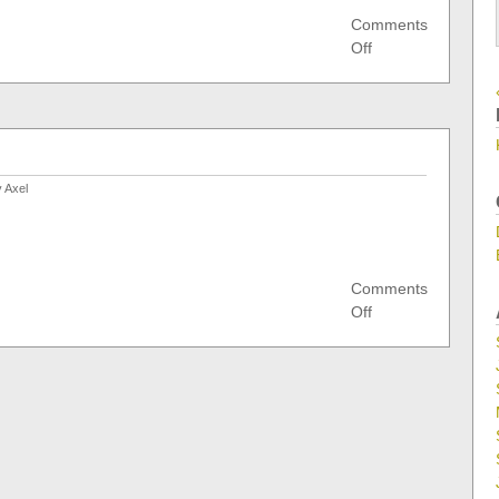
Comments
on
Off
My
Patents
 Axel
Comments
on
Off
Welcome