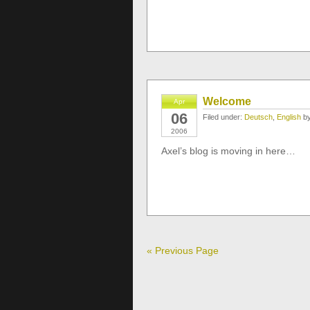
Welcome
Apr
06
Filed under:
Deutsch
,
English
by
2006
Axel’s blog is moving in here…
« Previous Page