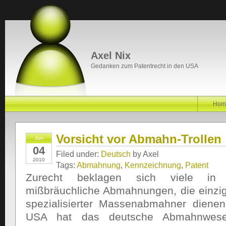
Axel Nix
Gedanken zum Patentrecht in den USA
Hom
Vorsicht vor Abmahn-Trollen
Jun
04
Filed under:
Deutsch
by Axel
2010
Tags:
Abmahnung
,
Kennzeichnung
,
Patent
Zurecht beklagen sich viele in 
mißbräuchliche Abmahnungen, die einzi
spezialisierter Massenabmahner dienen
USA hat das deutsche Abmahnwesen