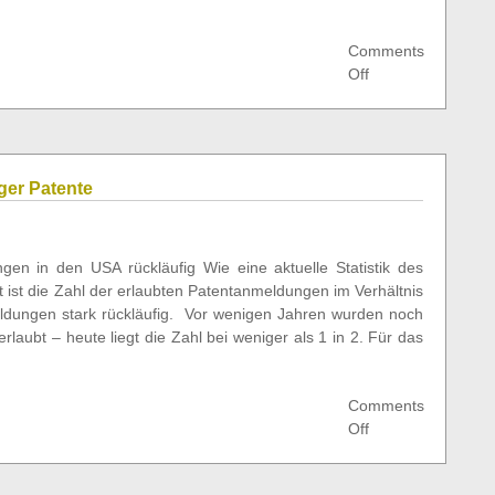
Comments
on
Off
OK:
Ist
das
wirklich
ger Patente
ein
Porsche?
gen in den USA rückläufig Wie eine aktuelle Statistik des
 ist die Zahl der erlaubten Patentanmeldungen im Verhältnis
ldungen stark rückläufig. Vor wenigen Jahren wurden noch
laubt – heute liegt die Zahl bei weniger als 1 in 2. Für das
Comments
on
Off
USPTO
erlaubt