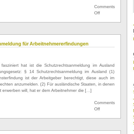
Comments
on
Off
Einwendungen
Dritter
gegen
Patentanmeldung
nmeldung für Arbeitnehmererfindungen
in
den
USA
asziniert hat ist die Schutzrechtsanmeldung im Ausland
ngsgesetz: § 14 Schutzrechtsanmeldung im Ausland (1)
terfindung ist der Arbeitgeber berechtigt, diese auch im
rechten anzumelden. (2) Für ausländische Staaten, in denen
t erwerben will, hat er dem Arbeitnehmer die […]
Comments
on
Off
Kostenlose
Patentanmeldung
für
Arbeitnehmererfi