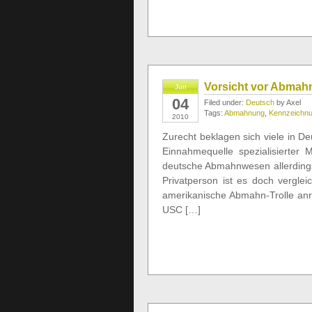
Vorsicht vor Abmahn
Jun
04
Filed under:
Deutsch
by Axel
Tags:
Abmahnung
,
Kennzeichn
2010
Zurecht beklagen sich viele in D
Einnahmequelle spezialisierte
deutsche Abmahnwesen allerdings 
Privatperson ist es doch vergl
amerikanische Abmahn-Trolle anr
USC […]