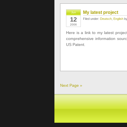
My latest project
Jun
12
Filed under:
Deutsch
,
English
by
2006
Here is a link to my latest proje
comprehensive information source
US Patent.
Next Page »