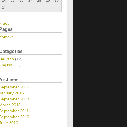
24
25
26
27
28
29
30
31
« Sep
Pages
en
Kontakt
Categories
Deutsch
(12)
English
(11)
Archives
September 2016
January 2016
September 2013
March 2013
September 2011
September 2010
June 2010
ndungen