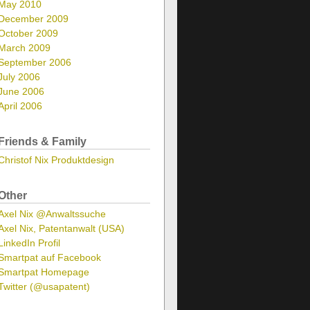
May 2010
December 2009
October 2009
March 2009
September 2006
July 2006
June 2006
April 2006
Friends & Family
Christof Nix Produktdesign
Other
Axel Nix @Anwaltssuche
Axel Nix, Patentanwalt (USA)
LinkedIn Profil
Smartpat auf Facebook
Smartpat Homepage
Twitter (@usapatent)