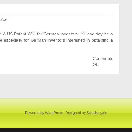
weniger
Patente
 Axel
ct: A US-Patent Wiki for German inventors. It’ll one day be a
 especially for German inventors interested in obtaining a
Comments
on
Off
My
latest
project
Powered by
WordPress
| Designed by
Switchroyale