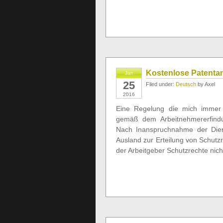
Kostenlose Patenta
Jan
25
Filed under:
Deutsch
by Axel
2016
Eine Regelung die mich immer f
gemäß dem Arbeitnehmererfindu
Nach Inanspruchnahme der Diens
Ausland zur Erteilung von Schutz
der Arbeitgeber Schutzrechte nich